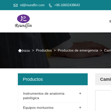

rd@roundfin.com
+86-16602438643


>
Productos
>
Productos de emergencia
>
Cami
Inicio
Productos
Camil
+
Instrumentos de anatomía
patológica
+
Equipos mortuorios