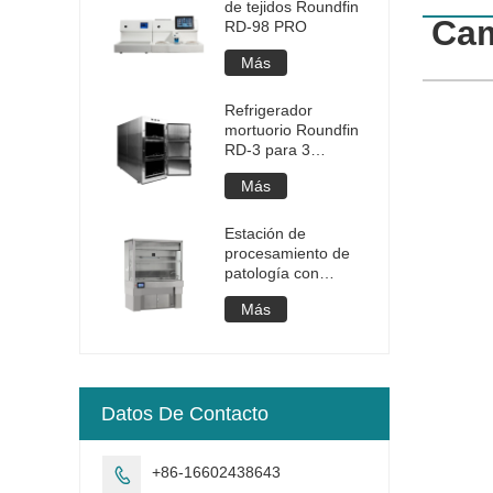
de tejidos Roundfin
Cam
RD-98 PRO
Más
Refrigerador
mortuorio Roundfin
RD-3 para 3
cuerpos
Más
Estación de
procesamiento de
patología con
pantalla táctil
Más
Roundfin RD-907S-
M
Datos De Contacto
+86-16602438643
