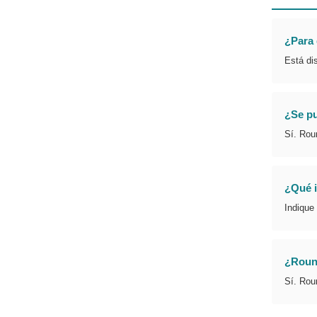
¿Para 
Está di
¿Se pu
Sí. Rou
¿Qué i
Indique 
¿Round
Sí. Rou