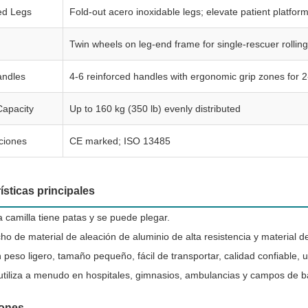
ed Legs
Fold-out acero inoxidable legs; elevate patient platf
Twin wheels on leg-end frame for single-rescuer rollin
andles
4-6 reinforced handles with ergonomic grip zones for 
Capacity
Up to 160 kg (350 lb) evenly distributed
aciones
CE marked; ISO 13485
ísticas principales
a camilla tiene patas y se puede plegar.
ho de material de aleación de aluminio de alta resistencia y material de
 peso ligero, tamaño pequeño, fácil de transportar, calidad confiable, uso
utiliza a menudo en hospitales, gimnasios, ambulancias y campos de bat
iones