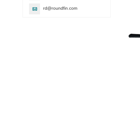
rd@roundfin.com
