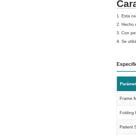
Cara
1. Esta ca
2. Hecho d
3. Con pes
4. Se uti
Especifi
Paráme
Frame M
Folding
Patient 