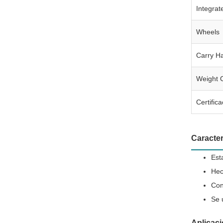
Integrat
Wheels
Carry H
Weight 
Certific
Caracter
Est
Hec
Con
Se 
Aplicac