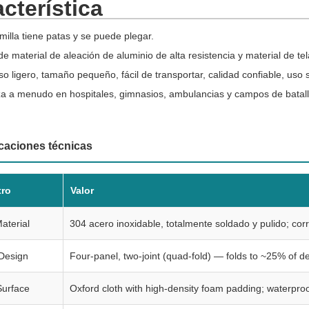
cterística
milla tiene patas y se puede plegar.
e material de aleación de aluminio de alta resistencia y material de te
o ligero, tamaño pequeño, fácil de transportar, calidad confiable, uso seg
liza a menudo en hospitales, gimnasios, ambulancias y campos de batall
caciones técnicas
tro
Valor
aterial
304 acero inoxidable, totalmente soldado y pulido; corr
 Design
Four-panel, two-joint (quad-fold) — folds to ~25% of d
Surface
Oxford cloth with high-density foam padding; waterpr