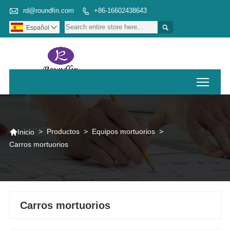

rd@roundfin.com
+86-16602438643


Español

Toggl

>
Productos
>
Equipos mortuorios
>
Inicio
Carros mortuorios
Carros mortuorios