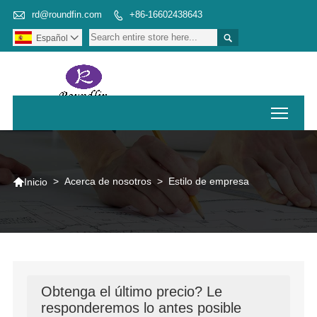

rd@roundfin.com
+86-16602438643


Español

Toggl

>
Acerca de nosotros
>
Estilo de empresa
Inicio
Obtenga el último precio? Le
responderemos lo antes posible